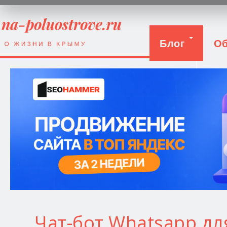
Блог
Об
Вход
Чат-бот Whatsapp д