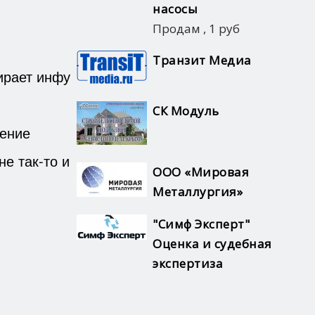
насосы
Продам
,
1 руб
Транзит Медиа
ирает инфу
СК Модуль
щение
е так-то и
ООО «Мировая
Металлургия»
"Симф Эксперт"
Оценка и судебная
экспертиза