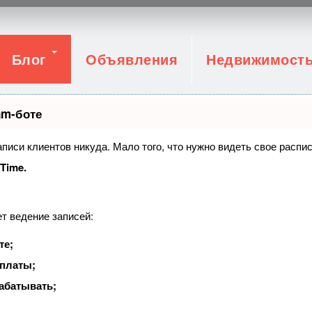
Блог
Объявления
Недвижимост
am-боте
записи клиентов никуда. Мало того, что нужно видеть свое распи
tTime.
т ведение записей:
те;
оплаты;
абатывать;