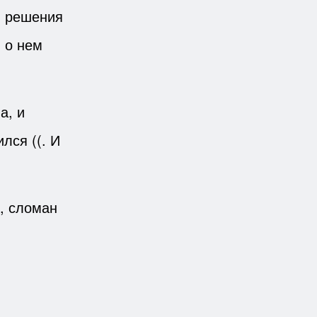
я решения
 о нем
а, и
лся ((. И
, сломан