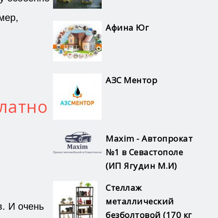
мер,
Афина Юг
АЗС Ментор
латно
Maxim - Автопрокат
№1 в Севастополе
(ИП Ягудин М.И)
Стеллаж
металлический
. И очень
безболтовой (170 кг