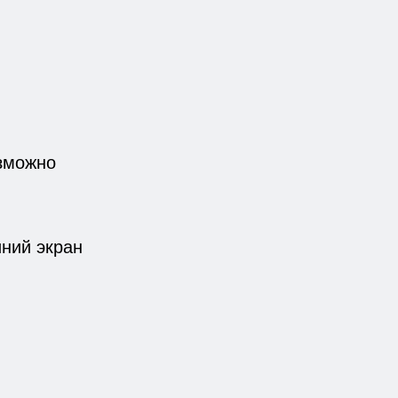
зможно
иний экран