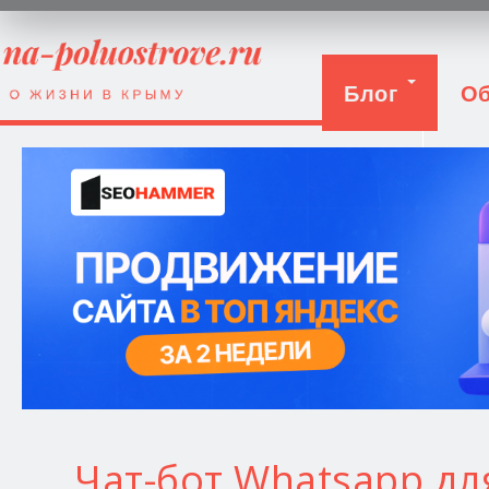
Блог
Об
Вход
Чат-бот Whatsapp д