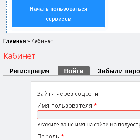
Начать пользоваться
сервисом
Вы здесь
Главная
» Кабинет
Кабинет
Первая колонка
Регистрация
Войти
(активная вкладк
Забыли пар
Зайти через соцсети
Имя пользователя
*
Укажите ваше имя на сайте На полуост
Пароль
*