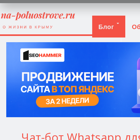
Блог
Об
Вход
Чат-бот Whatsapp д