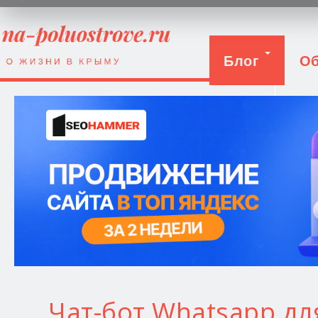
Блог
Об
Вход
Чат-бот Whatsapp д