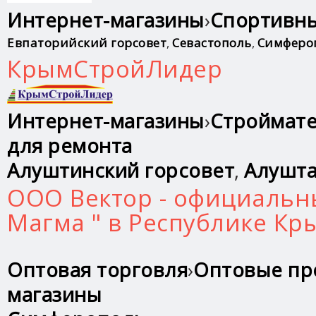
Интернет-магазины
›
Спортивн
Евпаторийский горсовет
,
Севастополь
,
Симферо
КрымСтройЛидер
Интернет-магазины
›
Строймате
для ремонта
Алуштинский горсовет
,
Алушт
ООО Вектор - официальн
Магма " в Республике Кр
Оптовая торговля
›
Оптовые пр
магазины