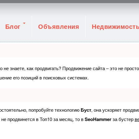
Блог
Объявления
Недвижимост
о не знаете, как продвигать? Продвижение сайта – это не прост
ение его позиций в поисковых системах.
мостоятельно, попробуйте технологию
Буст
, она ускоряет продв
 не продвинется в Топ10 за месяц, то в
SeoHammer
за бустер
ве