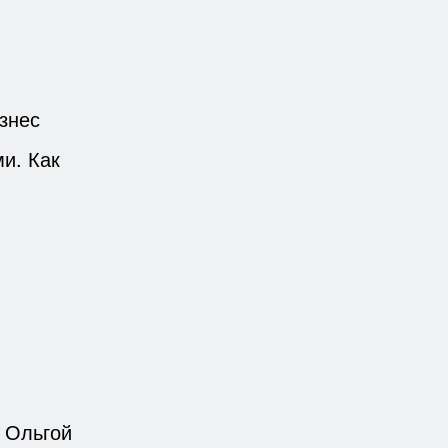
знес
и. Как
 Ольгой