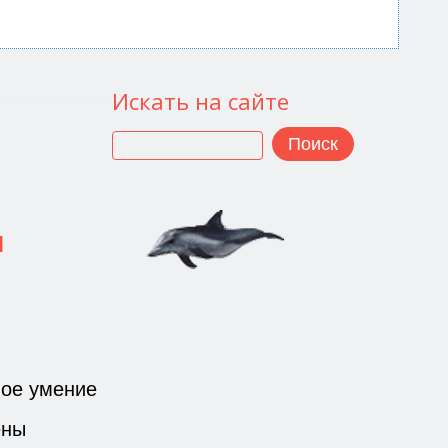
Искать на сайте
Поиск
я
вое умение
ены