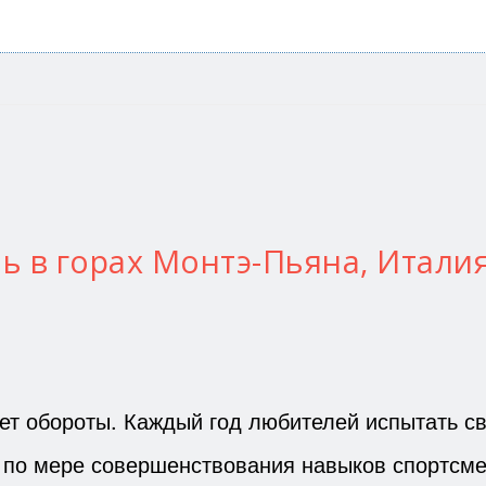
ь в горах Монтэ-Пьяна, Итали
ает обороты. Каждый год любителей испытать с
И по мере совершенствования навыков спортсм