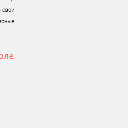
 свои
есные
оле.