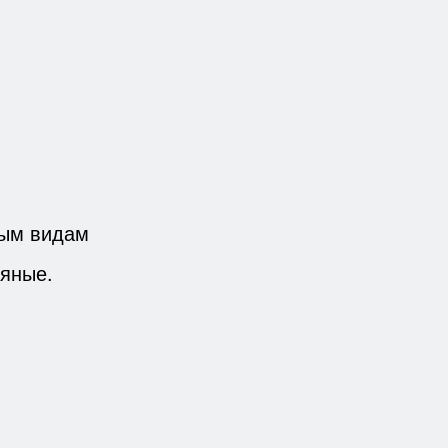
ным видам
ряные.