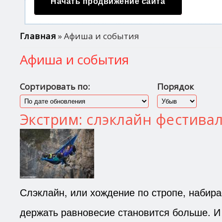
Начать продвижение сайта
Вы здесь
Главная
» Афиша и события
Афиша и события
Сортировать по:
Порядок
Экстрим: слэклайн фестивал
Слэклайн, или хождение по стропе, набир
держать равновесие становится больше. 