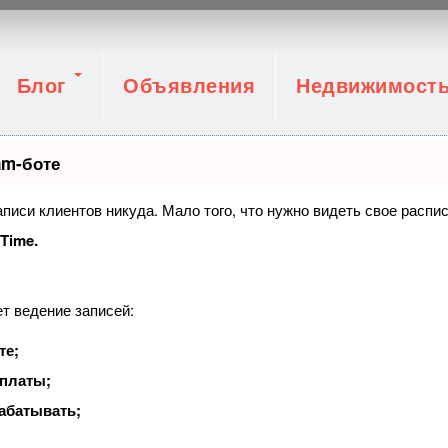
Блог
Объявления
Недвижимост
am-боте
записи клиентов никуда. Мало того, что нужно видеть свое распи
tTime.
т ведение записей:
те;
оплаты;
абатывать;