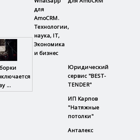
для AmoCRM
Юридический
сборки
сервис "BEST-
включается
TENDER"
у ...
ИП Карпов
"Натяжные
потолки"
Анталекс