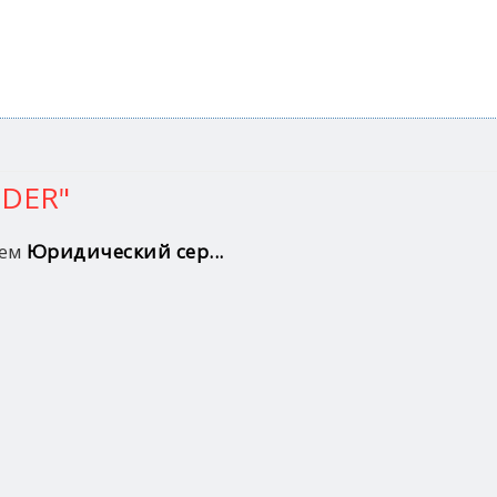
NDER"
лем
Юридический сер...