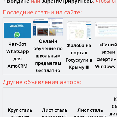
Войдите
или
зарегистрируйтесь
, чтобы о
Последние статьи на сайте:
Онлайн
Чат-бот
«Сини
Жалоба на
обучение по
Whatsapp
экран
портал
школьным
для
смерти»
Госуслуги в
предметам
AmoCRM
Windows 
Крыму!!!!
бесплатно
Другие объявления автора:
К
0
Круг сталь
Лист сталь
Лист сталь
ди