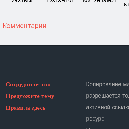
25Х1МФ
12Х18Н10Т
10Х17Н13М2Т
8
Комментарии
Копирование м
Сотрудничество
разрешается то
Предложите тему
активной ссылк
Правила здесь
ресурс.