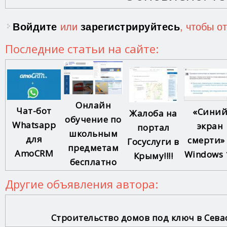
Войдите
или
зарегистрируйтесь
, чтобы о
Последние статьи на сайте:
Онлайн
Чат-бот
«Сини
Жалоба на
обучение по
Whatsapp
экран
портал
школьным
для
смерти»
Госуслуги в
предметам
AmoCRM
Windows 
Крыму!!!!
бесплатно
Другие объявления автора:
Строительство домов под ключ в Сева