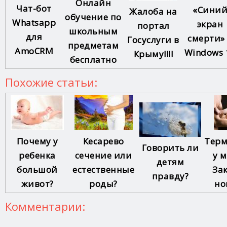
Онлайн
Чат-бот
«Сини
Жалоба на
обучение по
Whatsapp
экран
портал
школьным
для
смерти»
Госуслуги в
предметам
AmoCRM
Windows 
Крыму!!!!
бесплатно
Похожие статьи:
Почему у
Кесарево
Терм
Говорить ли
ребенка
сечение или
у 
детям
большой
естественные
За
правду?
живот?
роды?
но
Комментарии: