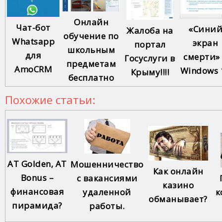
Онлайн
Чат-бот
«Сини
Жалоба на
обучение по
Whatsapp
экран
портал
школьным
для
смерти»
Госуслуги в
предметам
AmoCRM
Windows 
Крыму!!!!
бесплатно
Похожие статьи:
AT Golden, AT
Мошенничество
Как онлайн
Bonus –
с вакансиями
казино
финансовая
удаленной
к
обманывает?
пирамида?
работы.