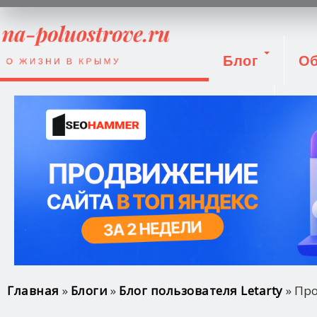
Блог
Об
Вход
Вы здесь
Главная
»
Блоги
»
Блог пользователя Letarty
» Про