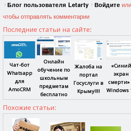
Блог пользователя Letarty
Войдите
ил
чтобы отправлять комментарии
Последние статьи на сайте:
Онлайн
Чат-бот
«Сини
Жалоба на
обучение по
Whatsapp
экран
портал
школьным
для
смерти»
Госуслуги в
предметам
AmoCRM
Windows 
Крыму!!!!
бесплатно
Похожие статьи: