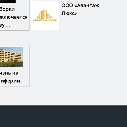
ООО «Авантаж
сборки
Люкс»
включается
у ...
изнь на
риферии.