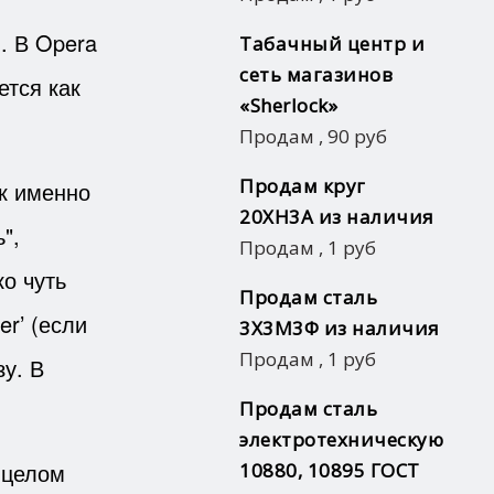
. В Opera
Табачный центр и
сеть магазинов
ется как
«Sherlock»
Продам
,
90 руб
Продам круг
ак именно
20ХН3А из наличия
",
Продам
,
1 руб
о чуть
Продам сталь
r’ (если
3Х3М3Ф из наличия
Продам
,
1 руб
у. В
Продам сталь
электротехническую
 целом
10880, 10895 ГОСТ