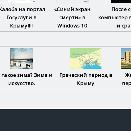
Жалоба на портал
«Синий экран
После 
Госуслуги в
смерти» в
компьютер 
Крыму!!!!
Windows 10
и сраз
 такое зима? Зима и
Греческий период в
Ж
искусство.
Крыму
пе