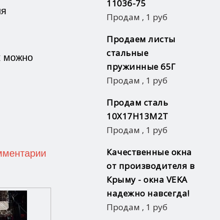
11036-75
ия
Продам
,
1 руб
Продаем листы
стальные
к можно
пружинные 65Г
Продам
,
1 руб
Продам сталь
10Х17Н13М2Т
Продам
,
1 руб
омментарии
Качественные окна
от производителя в
Крыму - окна VEKA
надежно навсегда!
Продам
,
1 руб