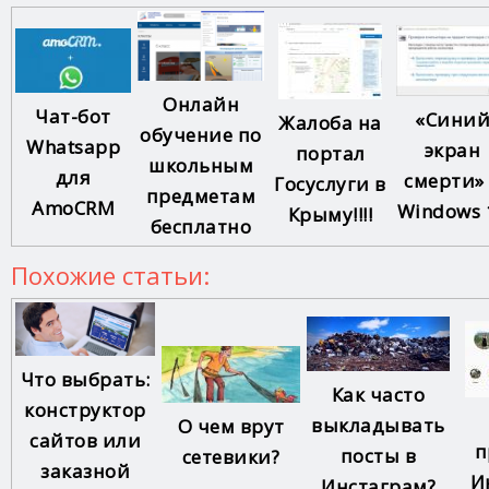
Онлайн
Чат-бот
«Сини
Жалоба на
обучение по
Whatsapp
экран
портал
школьным
для
смерти»
Госуслуги в
предметам
AmoCRM
Windows 
Крыму!!!!
бесплатно
Похожие статьи:
Что выбрать:
Как часто
конструктор
выкладывать
О чем врут
сайтов или
п
посты в
сетевики?
заказной
И
Инстаграм?