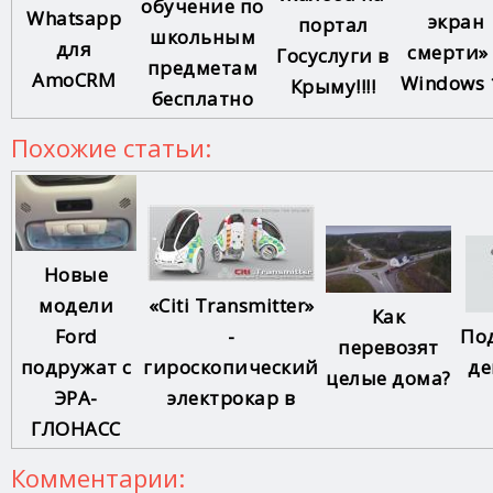
обучение по
Whatsapp
экран
портал
школьным
для
смерти»
Госуслуги в
предметам
AmoCRM
Windows 
Крыму!!!!
бесплатно
Похожие статьи:
Новые
«Citi Transmitter»
модели
Как
-
По
Ford
перевозят
гироскопический
де
подружат с
целые дома?
электрокар в
ЭРА-
ГЛОНАСС
Комментарии: