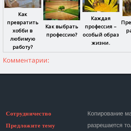
Как
Каждая
превратить
Пре
Как выбрать
профессия –
хобби в
р
профессию?
особый образ
любимую
жизни.
работу?
Комментарии:
Копирование м
Сотрудничество
разрешается то
Предложите тему