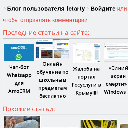
Блог пользователя letarty
Войдите
ил
чтобы отправлять комментарии
Последние статьи на сайте:
Онлайн
Чат-бот
«Сини
Жалоба на
обучение по
Whatsapp
экран
портал
школьным
для
смерти»
Госуслуги в
предметам
AmoCRM
Windows 
Крыму!!!!
бесплатно
Похожие статьи: