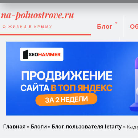
Блог
Об
Вход
Вы здесь
Главная
»
Блоги
»
Блог пользователя letarty
» Кад