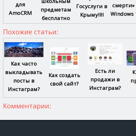
школьным
для
смерти»
Госуслуги в
предметам
AmoCRM
Windows 
Крыму!!!!
бесплатно
Похожие статьи:
Как часто
Есть ли
выкладывать
К
Как создать
продажи в
посты в
п
свой сайт?
Инстаграм?
Инстаграм?
Комментарии: