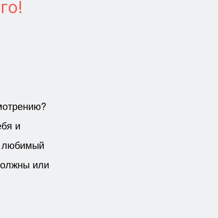
го!
смотрению?
ебя и
о любимый
должны или