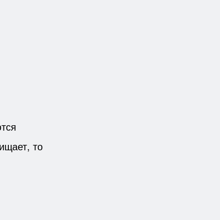
ются
ищает, то