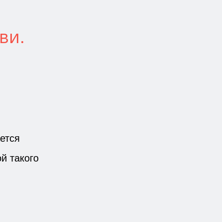
ви.
ется
й такого