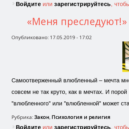
Войдите
или
зарегистрируйтесь
, чтоб
«Меня преследуют!»
Опубликовано:
17.05.2019 - 17:02
Самоотверженный влюбленный – мечта мног
совсем не так круто, как в мечтах. И поро
"влюбленного" или "влюбленной" может ст
Рубрика:
Закон
,
Психология и религия
Войдите
или
зарегистрируйтесь
, чтоб