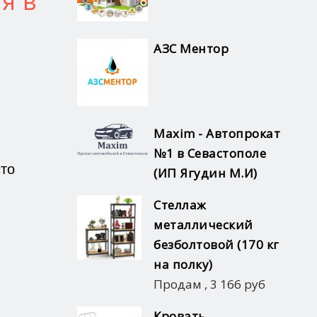
я в
АЗС Ментор
Maxim - Автопрокат
№1 в Севастополе
сто
(ИП Ягудин М.И)
Стеллаж
металлический
безболтовой (170 кг
на полку)
Продам
,
3 166 руб
Кровать