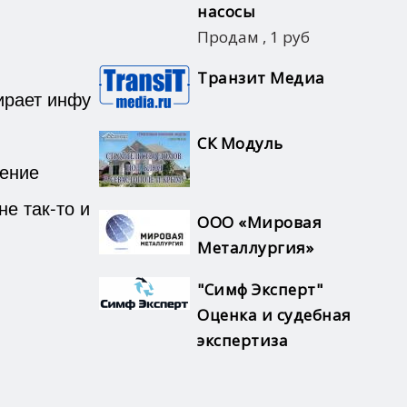
насосы
Продам
,
1 руб
Транзит Медиа
ирает инфу
СК Модуль
щение
е так-то и
ООО «Мировая
Металлургия»
"Симф Эксперт"
Оценка и судебная
экспертиза