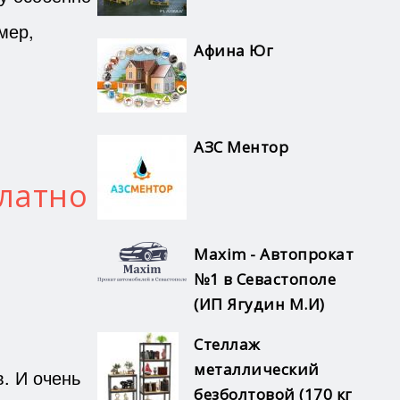
мер,
Афина Юг
АЗС Ментор
латно
Maxim - Автопрокат
№1 в Севастополе
(ИП Ягудин М.И)
Стеллаж
металлический
. И очень
безболтовой (170 кг