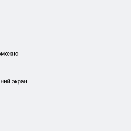
зможно
иний экран