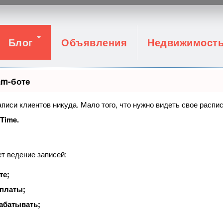
Блог
Объявления
Недвижимост
am-боте
записи клиентов никуда. Мало того, что нужно видеть свое распи
tTime.
т ведение записей:
те;
оплаты;
абатывать;