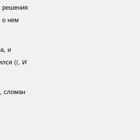
я решения
 о нем
а, и
лся ((. И
, сломан